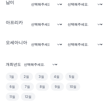
남미
아프리카
오세아니아
개최년도
1
월
2
월
3
월
4
월
5
월
6
월
7
월
8
월
9
월
10
월
11
월
12
월