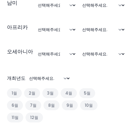
남미
아프리카
오세아니아
개최년도
1
월
2
월
3
월
4
월
5
월
6
월
7
월
8
월
9
월
10
월
11
월
12
월