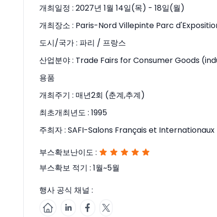
개최일정 :
2027년 1월 14일(목) - 18일(월)
개최장소 :
Paris-Nord Villepinte Parc d'Exposit
도시/국가 :
파리 / 프랑스
산업분야 :
Trade Fairs for Consumer Goods 
용품
개최주기 :
매년2회 (춘계,추계)
최초개최년도 :
1995
주최자 :
SAFI-Salons Français et Internationaux
부스확보난이도 :
부스확보 적기 :
1월~5월
행사 공식 채널 :