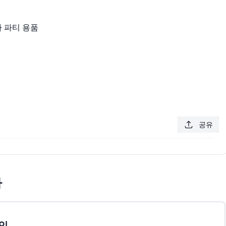
사 파티 용품
공유
차
인