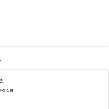
차
인
방향 설정