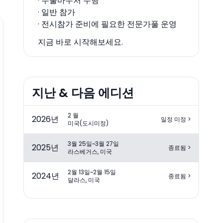
· 수출바우처 수행
· 일반 참가
· 전시참가 준비에 필요한 전문가풀 운영
지금 바로 시작해보세요.
지난 & 다음 에디션
2 월
2026
년
일정 미정
>
미국(도시미정)
3월 25일~3월 27일
2025
년
종료됨
>
라스베거스, 미국
2월 13일~2월 15일
2024
년
종료됨
>
달라스, 미국