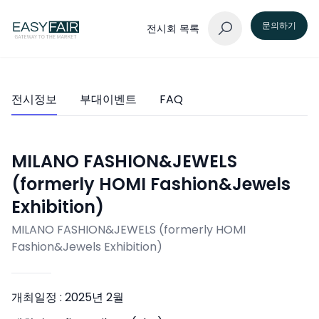
문의하기
전시회 목록
전시정보
부대이벤트
FAQ
MILANO FASHION&JEWELS
(formerly HOMI Fashion&Jewels
Exhibition)
MILANO FASHION&JEWELS (formerly HOMI
Fashion&Jewels Exhibition)
개최일정 :
2025년 2월