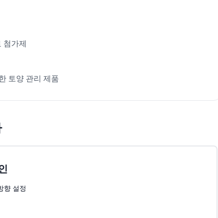
료 첨가제
한 토양 관리 제품
차
인
방향 설정