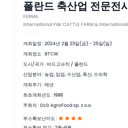
폴란드 축산업 전문전시회 
FERMA
International Fair CATTLE FARM & Internation
개최일정 :
2024년 2월 23일(금) - 25일(일)
개최장소 :
BTCW
도시/국가 :
비드고슈치 / 폴란드
산업분야 :
농업, 임업, 수산업, 축산, 수의학
개최주기 :
매년
최초개최년도 :
1998
주최자 :
DLG AgroFood sp. z o.o.
부스확보난이도 :
부스확보 적기 :
2월~6월