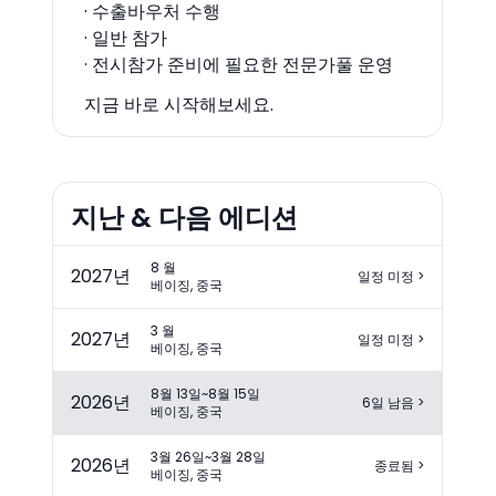
· 수출바우처 수행
· 일반 참가
· 전시참가 준비에 필요한 전문가풀 운영
지금 바로 시작해보세요.
지난 & 다음 에디션
8 월
2027
년
일정 미정
>
베이징, 중국
3 월
2027
년
일정 미정
>
베이징, 중국
8월 13일~8월 15일
2026
년
6일 남음
>
베이징, 중국
3월 26일~3월 28일
2026
년
종료됨
>
베이징, 중국