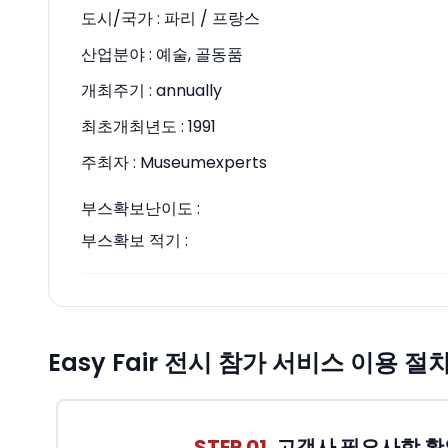
도시/국가 :
파리 / 프랑스
산업분야 :
예술, 골동품
개최주기 :
annually
최초개최년도 :
1991
주최자 :
Museumexperts
부스확보난이도 :
부스확보 적기 :
Easy Fair 전시 참가 서비스 이용 절
STEP 01.
고객사 필요사항 확