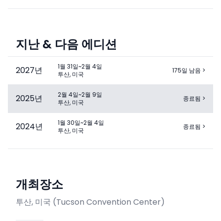
지난 & 다음 에디션
1월 31일~2월 4일
2027
년
175일 남음
>
투산, 미국
2월 4일~2월 9일
2025
년
종료됨
>
투산, 미국
1월 30일~2월 4일
2024
년
종료됨
>
투산, 미국
개최장소
투산, 미국
(
Tucson Convention Center
)