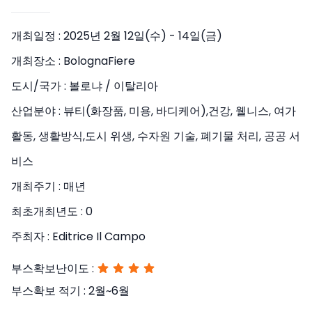
개최일정 :
2025년 2월 12일(수) - 14일(금)
개최장소 :
BolognaFiere
도시/국가 :
볼로냐 / 이탈리아
산업분야 :
뷰티(화장품, 미용, 바디케어),건강, 웰니스, 여가
활동, 생활방식,도시 위생, 수자원 기술, 폐기물 처리, 공공 서
비스
개최주기 :
매년
최초개최년도 :
0
주최자 :
Editrice Il Campo
부스확보난이도 :
부스확보 적기 :
2월~6월