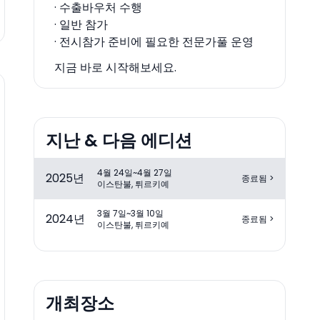
· 수출바우처 수행
· 일반 참가
· 전시참가 준비에 필요한 전문가풀 운영
지금 바로 시작해보세요.
지난 & 다음 에디션
4월 24일~4월 27일
2025
년
종료됨
>
이스탄불, 튀르키예
3월 7일~3월 10일
2024
년
종료됨
>
이스탄불, 튀르키예
개최장소