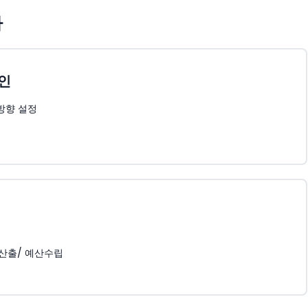
차
인
방향 설정
 산출/ 예산수립