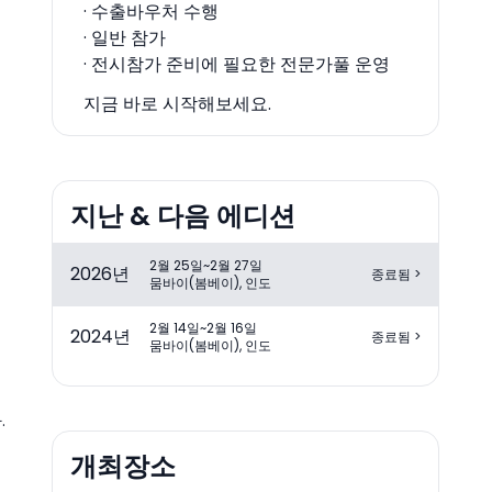
· 수출바우처 수행
· 일반 참가
· 전시참가 준비에 필요한 전문가풀 운영
지금 바로 시작해보세요.
지난 & 다음 에디션
2월 25일~2월 27일
2026
년
종료됨
>
뭄바이(봄베이), 인도
2월 14일~2월 16일
2024
년
종료됨
>
뭄바이(봄베이), 인도
.
개최장소