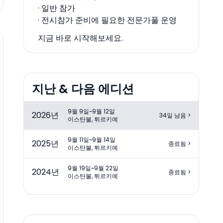
· 일반 참가
· 전시참가 준비에 필요한 전문가풀 운영
지금 바로 시작해보세요.
지난 & 다음 에디션
9월 9일~9월 12일
2026
년
34일 남음
>
이스탄불, 튀르키예
9월 11일~9월 14일
2025
년
종료됨
>
이스탄불, 튀르키예
9월 19일~9월 22일
2024
년
종료됨
>
이스탄불, 튀르키예