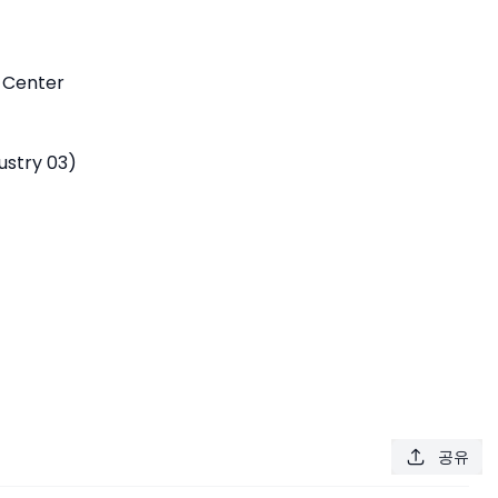
 Center
ustry 03)
공유