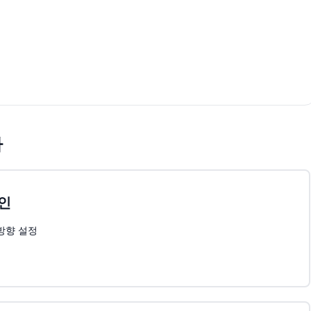
차
인
방향 설정