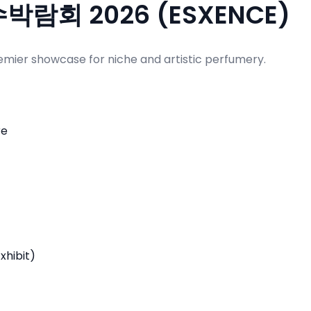
회 2026 (ESXENCE)
remier showcase for niche and artistic perfumery.
re
xhibit)