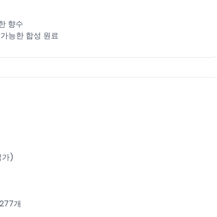
한 향수​
속가능한 합성 원료​
가)​
 277개​