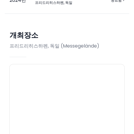
2024
년
종료됨
>
프리드리히스하펜, 독일
개최장소
프리드리히스하펜, 독일
(
Messegelände
)