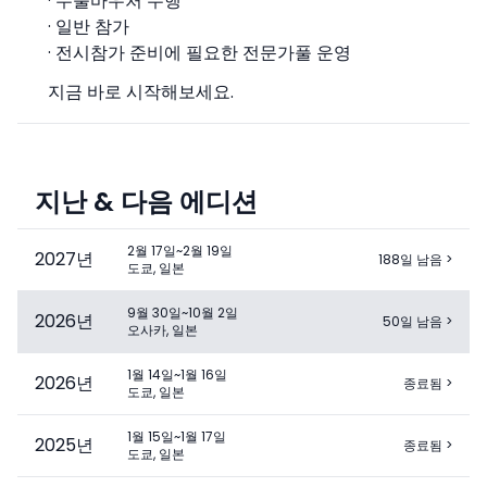
· 수출바우처 수행
· 일반 참가
· 전시참가 준비에 필요한 전문가풀 운영
지금 바로 시작해보세요.
지난 & 다음 에디션
2월 17일~2월 19일
2027
년
188일 남음
>
도쿄, 일본
9월 30일~10월 2일
2026
년
50일 남음
>
오사카, 일본
1월 14일~1월 16일
2026
년
종료됨
>
도쿄, 일본
1월 15일~1월 17일
2025
년
종료됨
>
도쿄, 일본