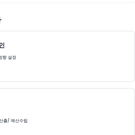
차
인
방향 설정
 산출/ 예산수립