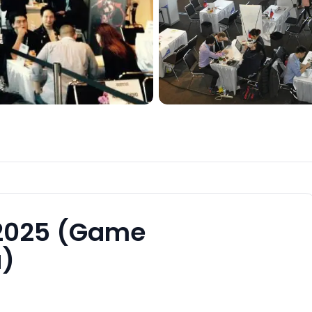
25 (Game
a)