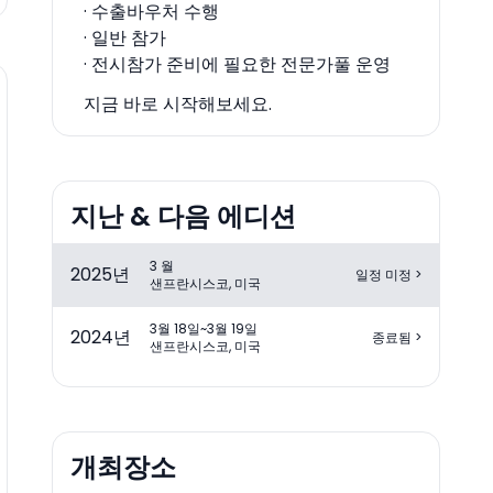
· 수출바우처 수행
· 일반 참가
· 전시참가 준비에 필요한 전문가풀 운영
지금 바로 시작해보세요.
지난 & 다음 에디션
3 월
2025
년
일정 미정
>
샌프란시스코, 미국
3월 18일~3월 19일
2024
년
종료됨
>
샌프란시스코, 미국
개최장소