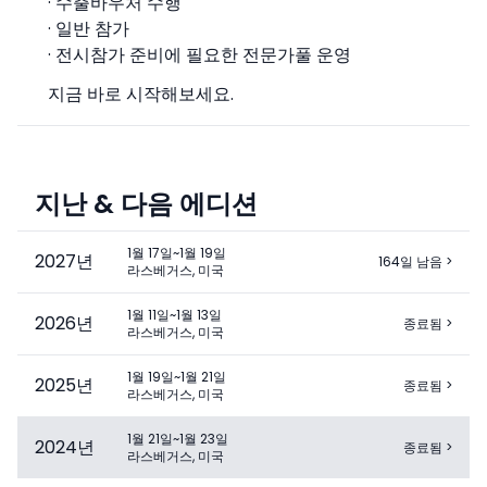
· 수출바우처 수행
· 일반 참가
· 전시참가 준비에 필요한 전문가풀 운영
지금 바로 시작해보세요.
지난 & 다음 에디션
1월 17일~1월 19일
2027
년
164일 남음
>
라스베거스, 미국
1월 11일~1월 13일
2026
년
종료됨
>
라스베거스, 미국
1월 19일~1월 21일
2025
년
종료됨
>
라스베거스, 미국
1월 21일~1월 23일
2024
년
종료됨
>
라스베거스, 미국